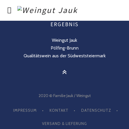
WEIN IST UNSERE VORLIEBE – GESCHMACK
IM GLAS UNSER ZIEL – FREUNDE ALS
ERGEBNIS
Weingut Jauk
Pölfing-Brunn
Qualitätswein aus der Südweststeiermark
2020 © Familie Jauk / Weingut
IMPRESSUM
KONTAKT
DATENSCHUTZ
VERSAND & LIEFERUNG