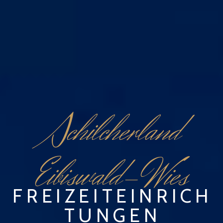
S
chilcherland
Eibiswald-Wies
FREIZEITEINRICH
TUNGEN