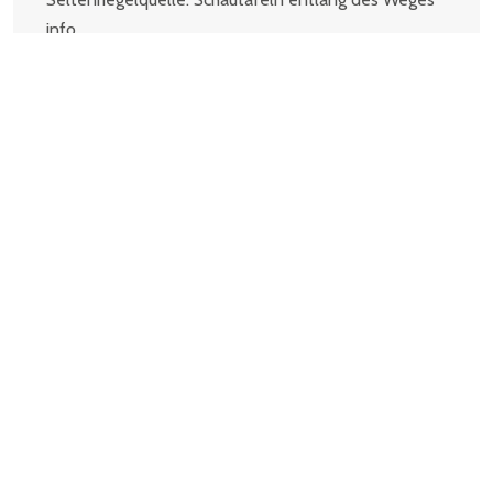
info...
WEITERLESEN...
MARIA ERSCHEINUNGSWEG
Eibiswald
Von der wunderschönen Kirche in Soboth gehen wir
hinunter zum Kaufhaus Tschuchnigg. Hier treffen wir
auf den Wegweiser „Ehem. Rosshütt...
WEITERLESEN...