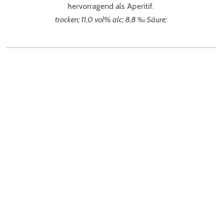
hervorragend als Aperitif.
trocken; 11,0 vol% alc; 8,8 ‰ Säure;
WEIN IST UNSERE VORLIEBE – GESCHMACK
IM GLAS UNSER ZIEL – FREUNDE ALS
ERGEBNIS
Weingut Jauk
Pölfing-Brunn
Qualitätswein aus der Südweststeiermark