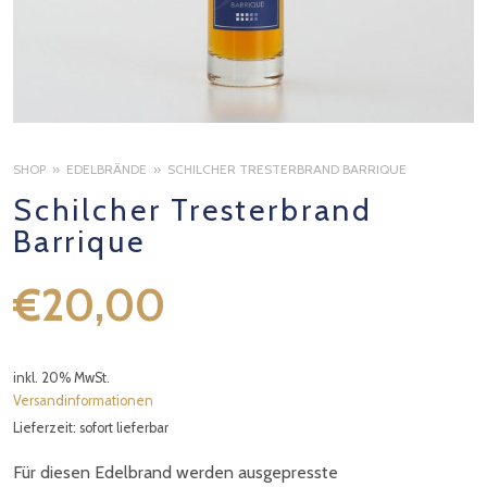
SHOP
EDELBRÄNDE
SCHILCHER TRESTERBRAND BARRIQUE
Schilcher Tresterbrand
Barrique
€
20,00
n
inkl. 20% MwSt.
Versandinformationen
Lieferzeit: sofort lieferbar
Für diesen Edelbrand werden ausgepresste