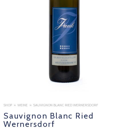
n
SHOP
WEINE
SAUVIGNON BLANC RIED WERNERSDORF
Sauvignon Blanc Ried
Wernersdorf