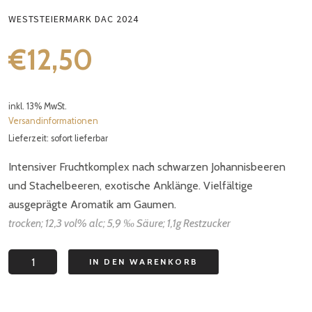
WESTSTEIERMARK DAC 2024
€
12,50
inkl. 13% MwSt.
Versandinformationen
Lieferzeit: sofort lieferbar
Intensiver Fruchtkomplex nach schwarzen Johannisbeeren
und Stachelbeeren, exotische Anklänge. Vielfältige
ausgeprägte Aromatik am Gaumen.
trocken; 12,3 vol% alc; 5,9 ‰ Säure; 1,1g Restzucker
Sauvignon
IN DEN WARENKORB
Blanc
Ried