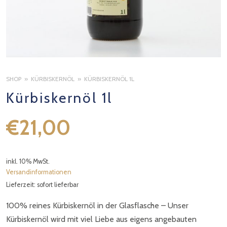
SHOP
KÜRBISKERNÖL
KÜRBISKERNÖL 1L
Kürbiskernöl 1l
€
21,00
inkl. 10% MwSt.
n
Versandinformationen
Lieferzeit: sofort lieferbar
100% reines Kürbiskernöl in der Glasflasche – Unser
Kürbiskernöl wird mit viel Liebe aus eigens angebauten