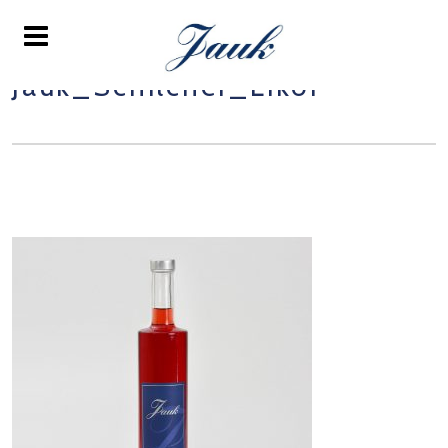
Jauk_Schilcher_Likör