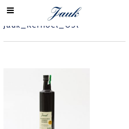
Jauk_Kernoel_05l