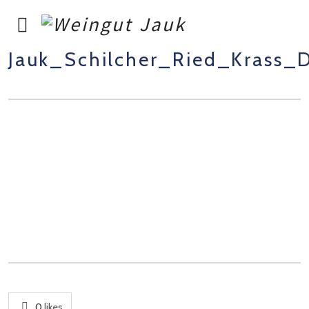
Jauk_Schilcher_Ried_Krass_
0
likes